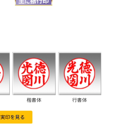
楷書体
行書体
で実印を見る