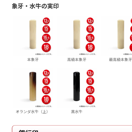
象牙・水牛の実印
本象牙
高級本象牙
最高級本象
オランダ水牛（上）
黒水牛