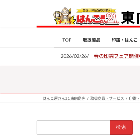
コ
ナ
ン
ビ
テ
ゲ
ン
ー
ツ
シ
TOP
取扱商品
印鑑・はんこ
へ
ョ
ス
ン
2026/02/26/
春の印鑑フェア開催
キ
に
ッ
移
プ
動
はんこ屋さん21 東向島店
取扱商品・サービス
印鑑
検
索: