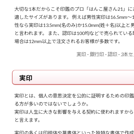
大切な1本だからこそ印鑑のプロ「はんこ屋さん21」に
適したサイズがあります。 例えば男性実印は16.5mm～1
性なら実印は13.5mm(名のみ)か15.0mm(姓＋名)
と言われます。 また、認印は100均などで売られている
場合は12mm以上で注文されるお客様が多数です。
実印
-
銀行印
-
認印
-
3本
実印
実印とは、個人の意思決定を公的に証明するための印鑑
る方が多いのではないでしょうか。
実印は人生に大きな影響を与える契約に使われますから
と言えます。
実印の多くは印相体や篆書体といった独特な書体で作成