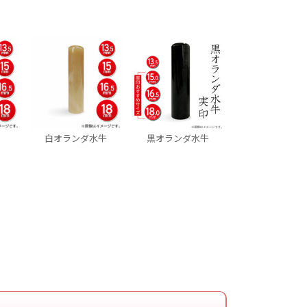
牙
白オランダ水牛
黒オランダ水牛